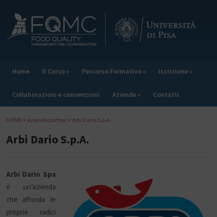
Home
Il Corso
»
Percorso Formativo
»
Iscrizione
»
Collaborazioni e convenzioni
Aziende
»
Contatti
HOME
>
Aziende partner
>
Arbi Dario S.p.A.
Arbi Dario S.p.A.
Arbi Dario Spa
è un’azienda
che affonda le
proprie radici